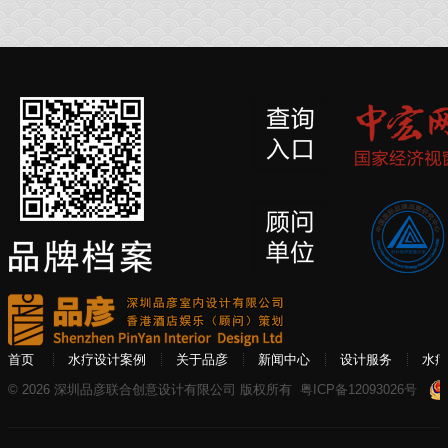
首页
水疗设计案例
关于品彦
新闻中心
设计服务
水疗
© 2026 深圳品彦联合创意设计有限公司 版权所有
粤ICP备12093026号