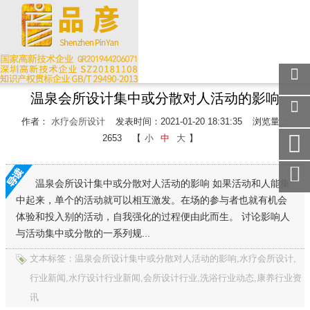
温泉会所设计集中或分散对人活动的影响
关注
微信
作者：
水疗会所设计
发表时间：2021-01-20 18:31:35
浏览量：
在线
2653
【
小
中
大
】
客服
手机
访问
温泉会所设计集中或分散对人活动的影响 如果活动和人能集
中起来，单个的活动就可以相互激发。在场的参与者也就有机会
服务
热线
体验和投入别的活动，自我强化的过程便由此而生。 讨论影响人
与活动集中或分散的一系列规...
回到
顶部
文本标签：温泉会所设计集中或分散对人活动的影响,水疗会所设计,
行业新闻,水疗设计行业新闻,会所设计行业,洗浴行业动态,康养行业资
讯