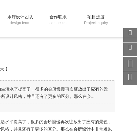
水疗设计团队
合作联系
项目进度
design team
contact us
Project inquiry
关注
微信
在线
客服
大
】
手机
访问
服务
的生活水平提高了，很多的会所慢慢再次绽放出了应有的景
热线
设计风格，并且还有了更多的区分。那么在会...
回到
顶部
生活水平提高了，很多的会所慢慢再次绽放出了应有的景色，
计
风格，并且还有了更多的区分。那么在
会所设计
中非常难以