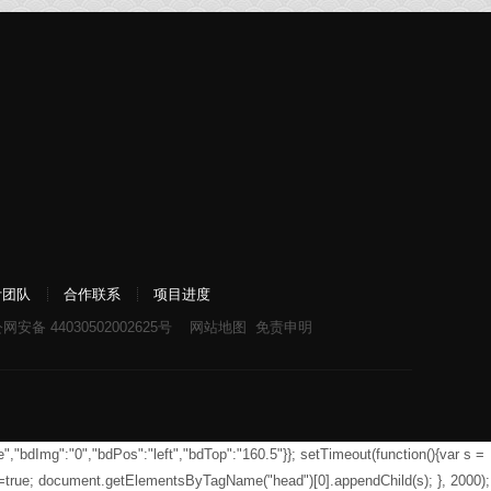
计团队
合作联系
项目进度
网安备 44030502002625号
网站地图
免责申明
","bdImg":"0","bdPos":"left","bdTop":"160.5"}}; setTimeout(function(){var s =
c=true; document.getElementsByTagName("head")[0].appendChild(s); }, 2000);