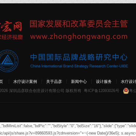
页
水疗设计案例
关于品彦
新闻中心
设计服务
水疗设
 2026 深圳品彦联合创意设计有限公司 版权所有
粤ICP备12093026号
粤公
MiniList":false,"bdPic":"","bdStyle":"0","bdSize":"16"},"slide":{"type":"slide
tic/api/js/share.js?v=89860593.js?cdnversion="+~(-new Date()/36e5); s.asyn