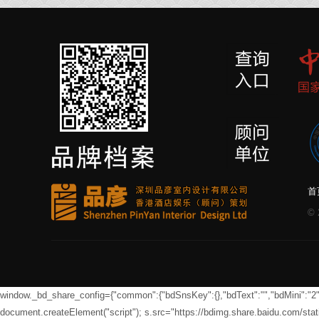
首
©
window._bd_share_config={"common":{"bdSnsKey":{},"bdText":"","bdMini":"2","bd
document.createElement("script"); s.src="https://bdimg.share.baidu.com/sta