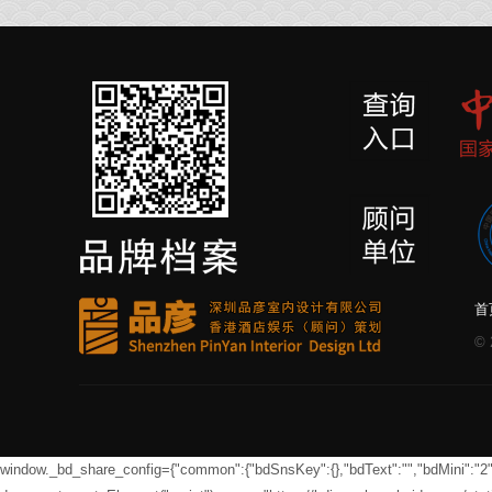
首
©
window._bd_share_config={"common":{"bdSnsKey":{},"bdText":"","bdMini":"2","bd