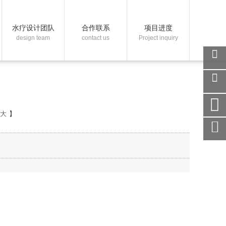
水疗设计团队
合作联系
项目进度
design team
contact us
Project inquiry
关注
微信
在线
客服
大
】
手机
访问
服务
热线
回到
顶部