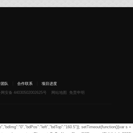
计团队
合作联系
项目进度
网安备 44030502002625号
网站地图
免责申明
","bdImg":"0","bdPos":"left","bdTop":"160.5"}}; setTimeout(function(){var s =