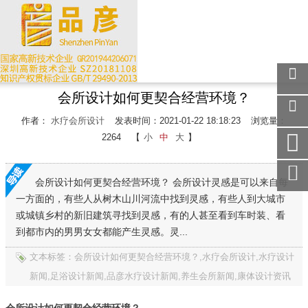
会所设计如何更契合经营环境？
关注
微信
作者：
水疗会所设计
发表时间：2021-01-22 18:18:23
浏览量：
在线
2264
【
小
中
大
】
客服
手机
访问
会所设计如何更契合经营环境？ 会所设计灵感是可以来自每
一方面的，有些人从树木山川河流中找到灵感，有些人到大城市
服务
热线
或城镇乡村的新旧建筑寻找到灵感，有的人甚至看到车时装、看
到都市内的男男女女都能产生灵感。灵...
回到
顶部
文本标签：会所设计如何更契合经营环境？,水疗会所设计,水疗设计
新闻,足浴设计新闻,品彦水疗设计新闻,养生会所新闻,康体设计资讯