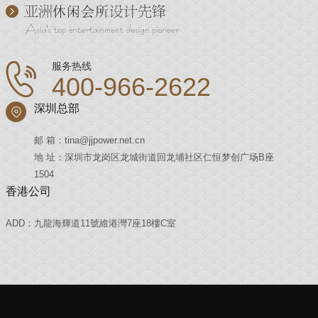
服务热线
400-966-2622
深圳总部
邮 箱：tina@jjpower.net.cn
地 址：深圳市龙岗区龙城街道回龙埔社区仁恒梦创广场B座
1504
香港公司
ADD：九龍海輝道11號維港灣7座18樓C室