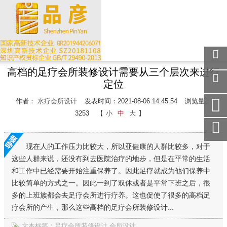
高档的足疗会所装修设计需要从三个层次来进行
关注
定位
微信
在线
作者：
水疗会所设计
发表时间：2021-08-06 14:45:54
浏览量：
客服
3253
【
小
中
大
】
手机
访问
现在人的工作压力比较大，所以亚健康的人群比较多，对于
服务
热线
这些人群来说，还没有到去医院治疗的地步，但是在平常的生活
和工作中已经需要开始注重保养了。因此足疗就成为他们保养中
回到
顶部
比较简单的方式之一。因此一到了双休或者是平常下班之后，很
多的上班族都会去足疗会所进行疗养。这也促使了很多的高档足
疗会所的产生，那么这些高档的足疗会所装修设计...
文本标签：足疗会所装修设计,会所设计