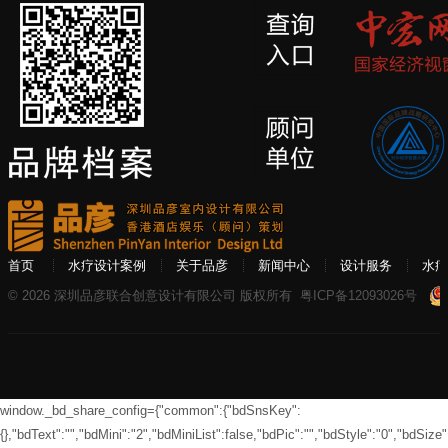
首页
水疗设计案例
关于品彦
新闻中心
设计服务
水疗
© 2026 深圳品彦联合创意设计有限公司 版权所有
粤ICP备12093026号
window._bd_share_config={"common":{"bdSnsKey":
{},"bdText":"","bdMini":"2","bdMiniList":false,"bdPic":"","bdStyle":"0","bdSize":