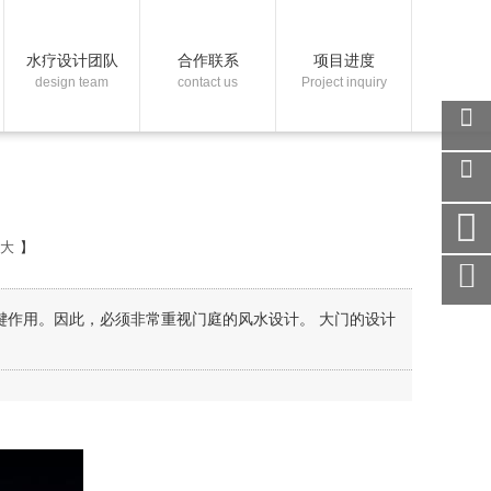
水疗设计团队
合作联系
项目进度
design team
contact us
Project inquiry
关注
微信
在线
客服
大
】
手机
访问
服务
键作用。因此，必须非常重视门庭的风水设计。 大门的设计
热线
回到
顶部