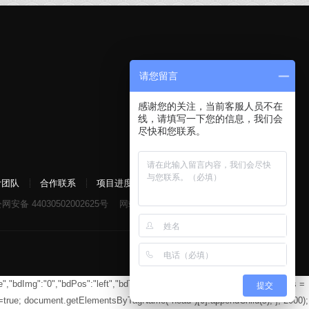
请您留言
感谢您的关注，当前客服人员不在
线，请填写一下您的信息，我们会
尽快和您联系。
计团队
合作联系
项目进度
网安备 44030502002625号
网站地图
免责申明
","bdImg":"0","bdPos":"left","bdTop":"160.5"}}; setTimeout(function(){var s =
提交
c=true; document.getElementsByTagName("head")[0].appendChild(s); }, 2000);