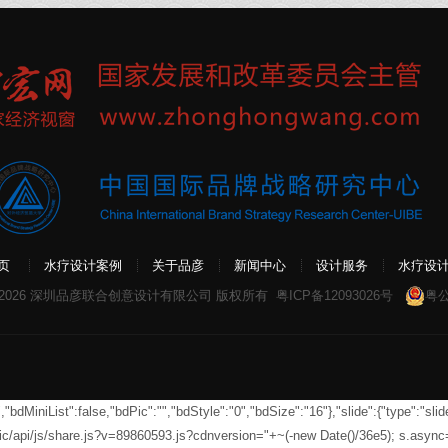
页
水疗设计案例
关于品彦
新闻中心
设计服务
水疗设
 2026 深圳品彦联合创意设计有限公司 版权所有
粤ICP备12093026号
粤公
MiniList":false,"bdPic":"","bdStyle":"0","bdSize":"16"},"slide":{"type":"slide
tic/api/js/share.js?v=89860593.js?cdnversion="+~(-new Date()/36e5); s.asyn