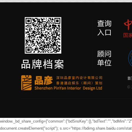
首
©
window._bd_share_config={"common":{"bdSnsKey":{},"bdText":"","bdMini":"2","bd
document.createElement("script"); s.src="https://bdimg.share.baidu.com/sta