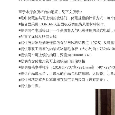
至于水疗会所柜台内配置，见下文所示：
■毛巾储藏架与可上锁的铰链门，储藏规模的计算方式：每个
■柜台面采用 CORIAN人造面板或类似防风雨材料制作。
■提供两个电话接口：一个是供客人与职员使用的台式电话，
■配置了无线互联网天线
■提供与游泳池酒吧连接的食品与饮料销售点（POS）及键盘
■提供带双工插座的内陷式冰箱毛巾柜（大小约为：762×610×
■提供两个可上锁的抽屉，深度为100mm（4”）
■提供内含储物架及可上锁铰链门的储物柜
■提供脏毛巾手推车（1016长×737宽×991mm高（40”×29
■提供产品展示台，可展示的产品包括防晒霜、太阳镜、儿童
■提供可移动式自动减颤器存储空间与接口（若有需要）。
■提供救生圈。