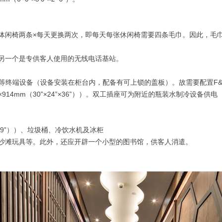
体闲椅两条×每天更换两次，即每天每张休闲椅需要四条毛巾。因此，毛巾
另一个是专供客人使用的无线电话基站。
等终端设备（设备安装在柜台内，配备有可上锁的盖板）。故需要配置F&B
914mm（30”×24”×36”））。双工插座可为附近的瓶装水制冷设备供电
”×39”））、垃圾桶、冷饮水机及冰柜
沙滩玩具等。此外，还应开辟一个小型的图书馆，供客人消遣。