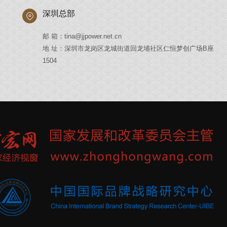
深圳总部
邮 箱：tina@jjpower.net.cn
地 址：深圳市龙岗区龙城街道回龙埔社区仁恒梦创广场B座
1504