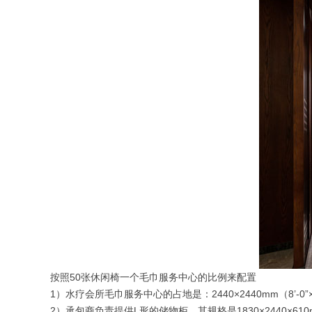
按照50张休闲椅一个毛巾服务中心的比例来配置
1）水疗会所毛巾服务中心的占地是：2440×2440mm（8’-0”×8
2）承包商负责提供L形的储物柜，其规格是1830×2440×610mm（6