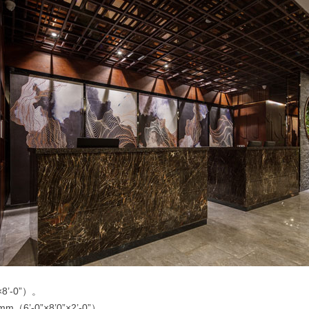
’-0”）。
’-0”×8’0”×2’-0”）。