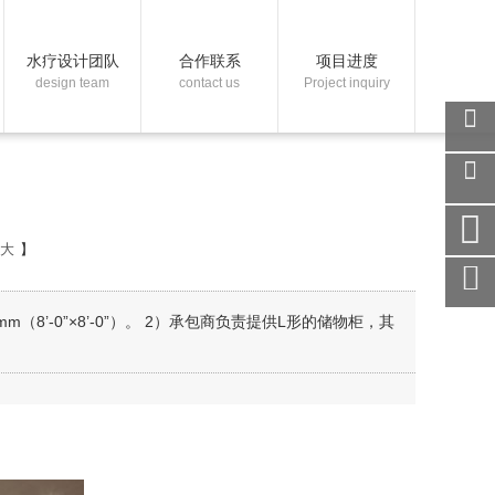
水疗设计团队
合作联系
项目进度
design team
contact us
Project inquiry
关注
微信
在线
客服
大
】
手机
访问
服务
8’-0”×8’-0”）。 2）承包商负责提供L形的储物柜，其
热线
回到
顶部