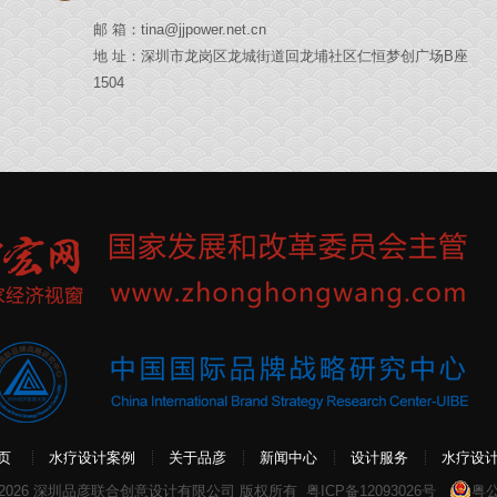
邮 箱：tina@jjpower.net.cn
地 址：深圳市龙岗区龙城街道回龙埔社区仁恒梦创广场B座
1504
页
水疗设计案例
关于品彦
新闻中心
设计服务
水疗设
 2026 深圳品彦联合创意设计有限公司 版权所有
粤ICP备12093026号
粤公