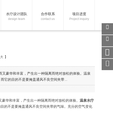
水疗设计团队
合作联系
项目进度
design team
contact us
Project inquiry
关注
微信
在线
客服
大
】
手机
访问
服务
妙而又豪华和丰富，产生出一种隔离而绝对放松的体验。温泉
热线
它的目的不是要掩盖通风不良空间夹带...
回到
顶部
而又豪华和丰富，产生出一种隔离而绝对放松的体验。
温泉水疗
的目的不是要掩盖通风不良空间夹带的气味。充分的空气变化