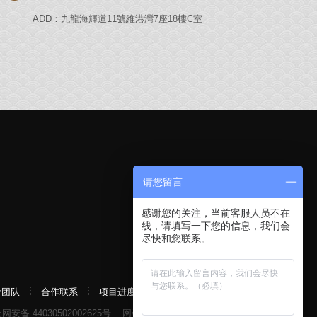
ADD：九龍海輝道11號維港灣7座18樓C室
请您留言
感谢您的关注，当前客服人员不在
线，请填写一下您的信息，我们会
尽快和您联系。
计团队
合作联系
项目进度
网安备 44030502002625号
网站地图
免责申明