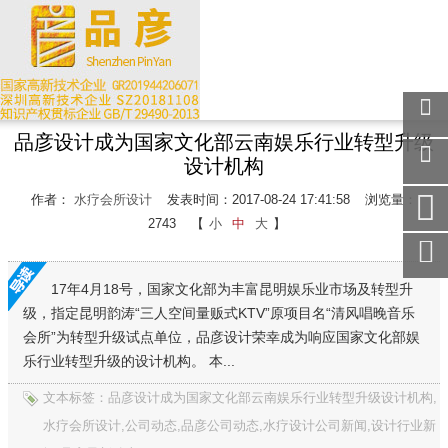
品彦设计成为国家文化部云南娱乐行业转型升级
关注
设计机构
微信
在线
作者：
水疗会所设计
发表时间：2017-08-24 17:41:58
浏览量：
客服
2743
【
小
中
大
】
手机
访问
17年4月18号，国家文化部为丰富昆明娱乐业市场及转型升
服务
热线
级，指定昆明韵涛“三人空间量贩式KTV”原项目名“清风唱晚音乐
会所”为转型升级试点单位，品彦设计荣幸成为响应国家文化部娱
回到
顶部
乐行业转型升级的设计机构。 本...
文本标签：品彦设计成为国家文化部云南娱乐行业转型升级设计机构,
水疗会所设计,公司动态,品彦公司动态,水疗设计公司新闻,设计行业新