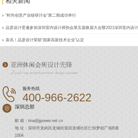
相关新闻
“时尚创意产业链研讨会”第二期成功举行
喜讯！品彦设计荣获“国家高新技术企业”认定
服务热线
400-966-2622
深圳总部
邮 箱：tina@jjpower.net.cn
地 址：深圳市龙岗区龙城街道回龙埔社区仁恒梦创广场B座
1504