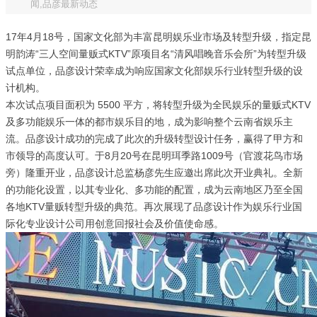
闻,品彦最新动态
17年4月18号，国家文化部为丰富昆明娱乐业市场及转型升级，指定昆
明韵涛“三人空间量贩式KTV”原项目名“清风唱晚音乐会所”为转型升级
试点单位，品彦设计荣幸成为响应国家文化部娱乐行业转型升级的设
计机构。
本次试点项目面积为 5500 平方，将转型升级为全民娱乐的量贩式KTV
及多功能娱乐一体的都市娱乐目的地，成为影响整个云南省娱乐主
流。品彦设计成功的完成了此次的升级转型设计任务，赢得了甲方和
市领导的高度认可。于8月20号在昆明珥季路1009号（官渡花鸟市场
旁）隆重开业，品彦设计总监杨彦先生应邀出席此次开业典礼。全新
的功能化设置，以其专业化、多功能的配置，成为云南地区乃至全国
各地KTV量贩转型升级的典范。再次展现了品彦设计作为娱乐行业国
际化专业设计公司用创意回报社会及价值使命感。