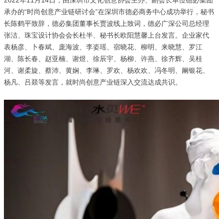
2022年11月14日，由深圳市文化创意协会
主办、副会长单位德必集团
承办的
“时尚创意产业链研讨会”
在深圳市德必商务中心成功举行，秘书
长陈鹤平致辞，德必集团董事长贾波线上致词，德必广深公司总经理
张洁、珠宝设计协会会长杜半、秘书长欧阳慧馨上台发言。企业家代
表杨彦、卜春斌、庞海波、李姿瑶、宿晓花、柳明、来晓慧、罗江
湖、陈长春、赵亚楠、谢煜、徐辰宇、杨柳、许燕、徐齐辉、吴桂
河、谢柔旋、蔡沛、黄娴、李琳、罗欢、杨欢欢、冯冬明、阚银花、
杨凡、吕燚等发言，就时尚创意产业链深入交流达成共识。