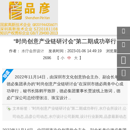
“时尚创意产业链研讨会”第二期成功举行
关注
微信
作者：
水疗会所设计
发表时间：2023-01-06 14:49:19
浏览量：
在线
2696
【
小
中
大
】
客服
手机
访问
2022年11月14日，由深圳市文化创意协会主办、副会长单位
德必集团承办的“时尚创意产业链研讨会”在深圳市德必商务中心成
服务
热线
功举行，秘书长陈鹤平致辞，德必集团董事长贾波线上致词，德
必广深公司总经理张洁、珠宝设计...
回到
顶部
文本标签：“时尚创意产业链研讨会”第二期成功举行,水疗会所设计,公
司动态,品彦公司动态,水疗设计公司新闻,设计行业新闻,品彦最新动态