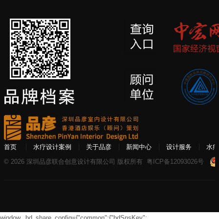
首页
水疗设计案例
关于品彦
新闻中心
设计服务
水疗
© 2026 深圳品彦联合创意设计有限公司 版权所有
粤ICP备12093026号
window._bd_share_config={"common":{"bdSnsKey":