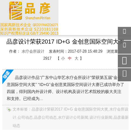
品彦设计荣获2017 ID+G 金创意国际空间大奖
关注
微信
作者：
水疗会所设计
发表时间：2017-07-28 15:48:29
浏览量：
在线
2917
【
小
中
大
】
客服
手机
访问
品彦设计作品“广东中山华艺水疗会所设计”荣获第五届“金创
意国际空间大奖” “ID+G”金创意奖国际空间设计大赛已成功举办了
服务
热线
四届，得到国内外设计师、设计机构及设计艺术院校的极大关注
和支持。已经成为...
回到
顶部
文本标签：品彦设计荣获2017 ID+G 金创意国际空间大奖,水疗会所设
计,公司动态,品彦公司动态,水疗设计公司新闻,设计行业新闻,品彦最新
动态