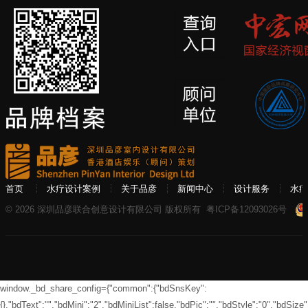
首页
水疗设计案例
关于品彦
新闻中心
设计服务
水疗
© 2026 深圳品彦联合创意设计有限公司 版权所有
粤ICP备12093026号
window._bd_share_config={"common":{"bdSnsKey":
{},"bdText":"","bdMini":"2","bdMiniList":false,"bdPic":"","bdStyle":"0","bdSize":