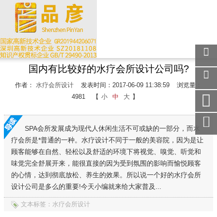
国内有比较好的水疗会所设计公司吗?
关注
微信
作者：
水疗会所设计
发表时间：2017-06-09 11:38:59
浏览量：
在线
4981
【
小
中
大
】
客服
手机
访问
SPA会所发展成为现代人休闲生活不可或缺的一部分，而水
疗会所是*普通的一种。水疗设计不同于一般的美容院，因为是让
服务
热线
顾客能够在自然、轻松以及舒适的环境下将视觉、嗅觉、听觉和
味觉完全舒展开来，能很直接的因为受到氛围的影响而愉悦顾客
回到
顶部
的心情，达到彻底放松、养生的效果。所以说一个好的水疗会所
设计公司是多么的重要!今天小编就来给大家普及...
文本标签：水疗会所设计