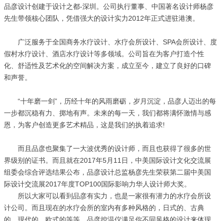
品彦设计创建于设计之都-深圳。公司执行董事、中国著名设计师杨彦
先生带领核心团队，凭借强大的设计实力2012年正式进驻港澳。
广泛服务于全国商务水疗设计、水疗会所设计、SPA会所设计、度
假村水疗设计、酒店水疗设计等多领域。公司旨在为客户打造个性
化、舒适性及艺术化的空间解决方案，成立至今，建立了良好的口碑
和声誉。
“十年磨一剑”，历经十年的风雨磨砺，岁月沉淀，品彦人迈出的每
一步都沉稳有力、掷地有声。未来的每一天，我们都将满怀激情与感
恩，为客户创造更多艺术精品，这是我们的执着追求!
而且品彦也聚集了一大波优秀的设计师，而且也获得了很多的世
界级别的证书。而且就在2017年5月11日，中美国际设计文化交流展
组委会综合评选结果公布，品彦设计总监杨彦先生荣获第二届中美国
际设计交流展2017年度TOP100国际影响力华人设计师大奖。
所以大家可以看到品彦有实力，也是一家很有潜力的水疗会所设
计公司。而且现在的水疗会所的室内有多种风格的，日式的、古典
的、现代的、欧式的等等，品彦控温仪满足你不同风格的设计来体现