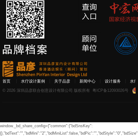
首页
水疗设计案例
关于品彦
新闻中心
设计服务
水疗
© 2026 深圳品彦联合创意设计有限公司 版权所有
粤ICP备12093026号
window._bd_share_config={"common":{"bdSnsKey":
{},"bdText":"","bdMini":"2","bdMiniList":false,"bdPic":"","bdStyle":"0","bdSize":