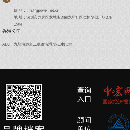
邮 箱：tina@jjpower.net.cn
地 址：深圳市龙岗区龙城街道回龙埔社区仁恒梦创广场B座
1504
香港公司
ADD：九龍海輝道11號維港灣7座18樓C室