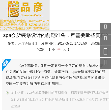
spa会所装修设计的前期准备，都需要哪些资料?
关注
微信
作者：
水疗会所设计
发表时间：2017-05-25 17:33:50
浏览量：
在线
4029
【
小
中
大
】
客服
手机
访问
做任何事情，前期一定要有一个良好的规划，这样才能
在后续的发展中做到心中有数、处事不惊。spa会所属于高档的消
服务
热线
费场所,在装修设计方面自然也是要与众不同的感觉,通常的要求是
空间一定要有足够的美感,同时氛围...
回到
顶部
文本标签：spa会所装修设计的前期准备，都需要哪些资料?,水疗会所
设计,行业新闻,水疗设计行业新闻,会所设计行业,洗浴行业动态,康养行
业资讯