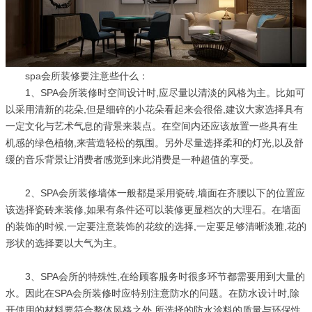
spa会所装修要注意些什么：
1、SPA会所装修时空间设计时,应尽量以清淡的风格为主。比如可
以采用清新的花朵,但是细碎的小花朵看起来会很俗,建议大家选择具有
一定文化与艺术气息的背景来装点。在空间内还应该放置一些具有生
机感的绿色植物,来营造轻松的氛围。另外尽量选择柔和的灯光,以及舒
缓的音乐背景让消费者感觉到来此消费是一种超值的享受。
2、SPA会所装修墙体一般都是采用瓷砖,墙面在齐腰以下的位置应
该选择瓷砖来装修,如果有条件还可以装修更显档次的大理石。在墙面
的装饰的时候,一定要注意装饰的花纹的选择,一定要足够清晰淡雅,花的
形状的选择要以大气为主。
3、SPA会所的特殊性,在给顾客服务时很多环节都需要用到大量的
水。因此在SPA会所装修时应特别注意防水的问题。在防水设计时,除
开使用的材料要符合整体风格之外,所选择的防水涂料的质量与环保性