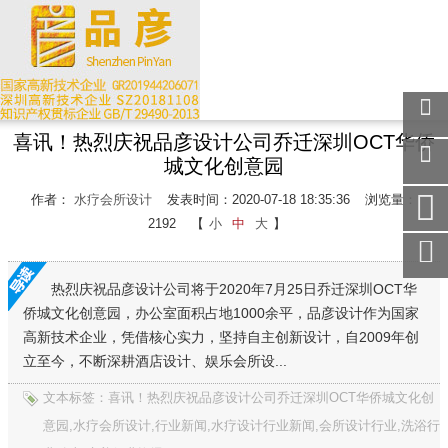
喜讯！热烈庆祝品彦设计公司乔迁深圳OCT华侨
关注
城文化创意园
微信
在线
作者：
水疗会所设计
发表时间：2020-07-18 18:35:36
浏览量：
客服
2192
【
小
中
大
】
手机
访问
热烈庆祝品彦设计公司将于2020年7月25日乔迁深圳OCT华
服务
热线
侨城文化创意园，办公室面积占地1000余平，品彦设计作为国家
高新技术企业，凭借核心实力，坚持自主创新设计，自2009年创
回到
顶部
立至今，不断深耕酒店设计、娱乐会所设...
文本标签：喜讯！热烈庆祝品彦设计公司乔迁深圳OCT华侨城文化创
意园,水疗会所设计,行业新闻,水疗设计行业新闻,会所设计行业,洗浴行