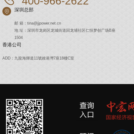
400-966-2622
深圳总部
邮 箱：tina@jjpower.net.cn
地 址：深圳市龙岗区龙城街道回龙埔社区仁恒梦创广场B座
1504
香港公司
ADD：九龍海輝道11號維港灣7座18樓C室