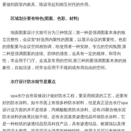
要做到跟室内家具、陈设等起到相互衬托的作用。
区域划分要有特色(图案、色彩、材料)
地面图案设计大致可分为三种情况：第一种是强调图案本身的独
立完整性，会议室*好选用内聚性的图案，以显示会议的重要性。色彩
的搭配要与会议空间相协调，给使用者一种安静、专注的空间氛围;第
二种是强调图案的连续、韵律的感觉，会具有一定的规律、和导向
性，常会用于门厅、走道及常用的空间;第三种则要强调图案本身的抽
象性，自如活泼，经常会应用于不规则或布局自由的空间。
水疗设计防水细节是重点
spa水疗会所装修设计做好防水工程，要采用精湛的工艺，还要有
好的防水涂料。如今市面上有很多种防水材料，但是真正适合水疗spa
设计这方面的并不是很多，丙烯酸酯类防水涂料、还有JS聚合物水泥
防水涂料的效果比较不错。还有水泥基类渗透结晶环保防水涂料，它
是一种粉状的渗透结晶型高科技产品，具有渗透结晶、耐腐蚀以及增
加混泥土密度、提高混泥土强度的种种特性，使用之后可以有效地在