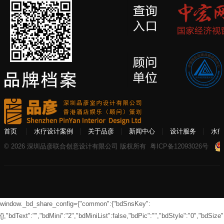
首页
水疗设计案例
关于品彦
新闻中心
设计服务
水疗
© 2026 深圳品彦联合创意设计有限公司 版权所有
粤ICP备12093026号
window._bd_share_config={"common":{"bdSnsKey":
{},"bdText":"","bdMini":"2","bdMiniList":false,"bdPic":"","bdStyle":"0","bdSize":