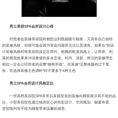
男士美容SPA会所设计心得
经营者在装修美容院时都想达到既能吸引顾客，又具有自己独特
的装修风格，但很可能会因为资金问题而无法让其满意。如果在*初设
计装修风格时将美容院设定在简约、精雅的欧派风格上，让简单、利
落的视觉效果来冲淡奢侈的多余乏味。时尚、清新、简洁的装修理念
相信一定会让经营者的花费"物有所值"。此装修*忌整体颜色过于复
杂，在选择装修主色调时*好不要多于4种主色
男士SPA会所设计风格定位
一些高档美容院SPA常常以富丽堂皇的装修向顾客展示其不俗的品
位，小型美容院也通过独具匠心的色彩设计、空间规划、橱窗布置、
货贺陈列等手段为顾客带来温馨的感受。