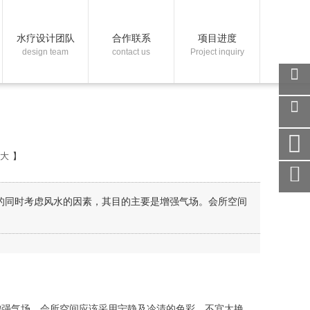
水疗设计团队
合作联系
项目进度
design team
contact us
Project inquiry
关注
微信
在线
客服
大
】
手机
访问
服务
的同时考虑风水的因素，其目的主要是增强气场。会所空间
热线
回到
顶部
增强气场。会所空间应该采用宁静及冷清的色彩，不宜太艳。