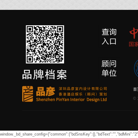
首
©
window._bd_share_config={"common":{"bdSnsKey":{},"bdText":"","bdMini":"2","bd