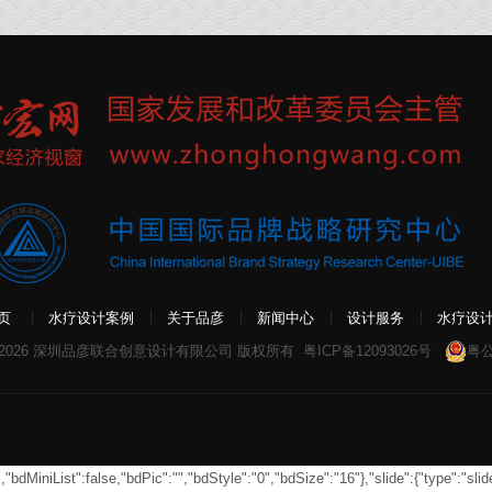
页
水疗设计案例
关于品彦
新闻中心
设计服务
水疗设
 2026 深圳品彦联合创意设计有限公司 版权所有
粤ICP备12093026号
粤公
MiniList":false,"bdPic":"","bdStyle":"0","bdSize":"16"},"slide":{"type":"slide