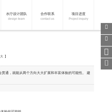
水疗设计团队
合作联系
项目进度
design team
contact us
Project inquiry
关注
微信
在线
客服
大
】
手机
访问
服务
会贯通，就能从两个方向大大扩展和丰富体验的可能性。 建
热线
回到
顶部
富体验的可能性。