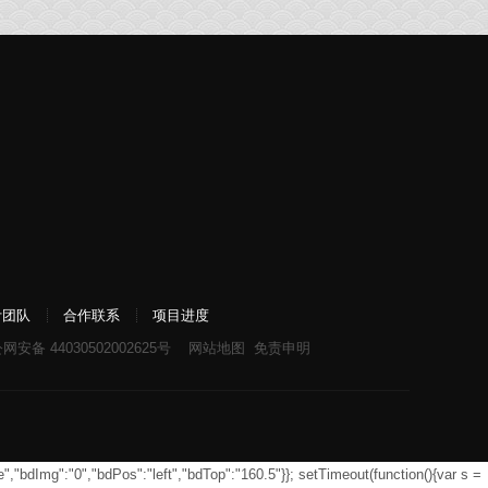
计团队
合作联系
项目进度
网安备 44030502002625号
网站地图
免责申明
","bdImg":"0","bdPos":"left","bdTop":"160.5"}}; setTimeout(function(){var s =