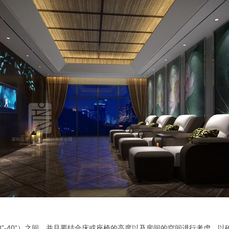
（28”-40”）之间，并且要结合床或座椅的高度以及房间的空间进行考虑，