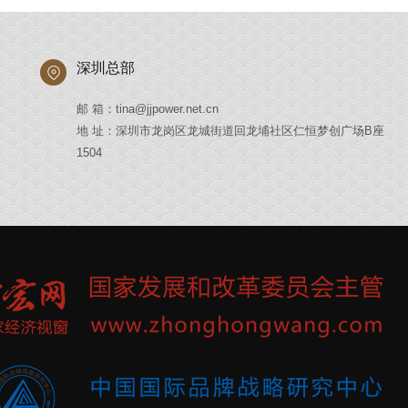
深圳总部
邮 箱：tina@jjpower.net.cn
地 址：深圳市龙岗区龙城街道回龙埔社区仁恒梦创广场B座
1504