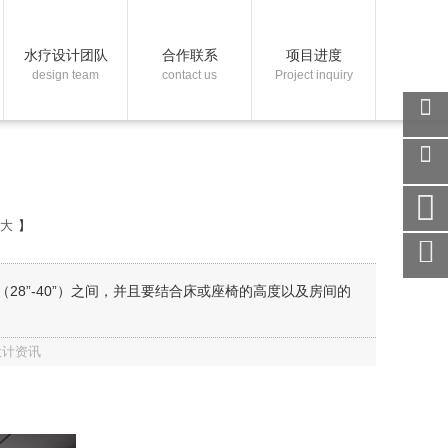
水疗设计团队
合作联系
项目进度
design team
contact us
Project inquiry
关注
微信
在线
客服
大
】
手机
访问
服务
28”-40”）之间，并且要结合床或座椅的高度以及房间的
热线
回到
设计资讯
顶部