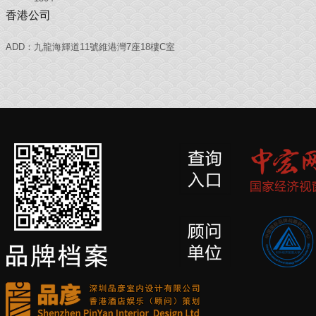
香港公司
ADD：九龍海輝道11號維港灣7座18樓C室