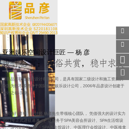
关注
微信
亚洲娱乐空间设计巨匠 — 杨 彦
在线
客服
手机
访问
深圳品彦联合创意设计有限公司，是具有国家二级设计和施工资质的
服务
中国为数不多挤身于国际化的娱乐设计公司，2006年品彦设计创建于
热线
设计之都-深圳。
回到
顶部
公司执行董事、设计师 杨彦先生带领核心团队， 凭借强大的设计实力
2012年正式进驻港澳。广泛服务于SPA美容会所设计、SPA生活馆设
计、SPA美容院设计、SPA养生馆设计、中医理疗会馆设计、中医推拿