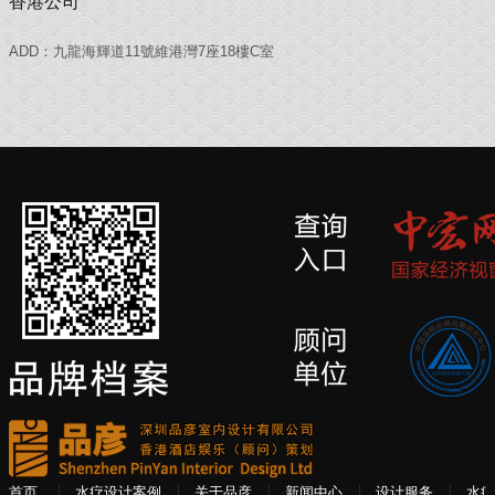
香港公司
ADD：九龍海輝道11號維港灣7座18樓C室
首页
水疗设计案例
关于品彦
新闻中心
设计服务
水疗