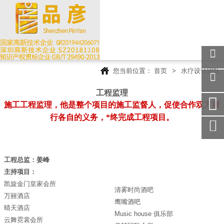
您当前位置：
首页
>
水疗设计团队
关注
微信
工程监理
在线
施工工程监理，他是整个项目的施工监督人，促使合作双方履
客服
行各自的义务，*终完成工程项目。
手机
访问
服务
热线
工程总监：姜峰
回到
主持项目：
顶部
凯旋金门皇家会所
清雾时尚酒吧
万丽酒店
鹰嘴酒吧
晴天酒店
Music house 俱乐部
云舞霓裳会所