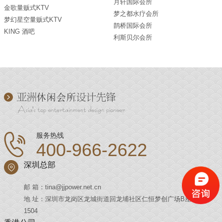
月轩国际会所
金歌量贩式KTV
梦之都水疗会所
梦幻星空量贩式KTV
鹊桥国际会所
KING 酒吧
利斯贝尔会所
服务热线
400-966-2622
深圳总部
邮 箱：tina@jjpower.net.cn
地 址：深圳市龙岗区龙城街道回龙埔社区仁恒梦创广场B座
1504