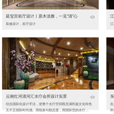
延玺宫前厅设计丨原木淡雅，一见“清”心
装修设计，前厅设计
江
云南红河清河汇水疗会所设计实景
结合国际化设计手法，使整个水疗空间既充满民族文化特色
在
又不乏国际时尚感。用线条勾勒态度，用国际范的水疗...
和