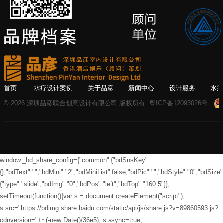
首页
水疗设计案例
关于品彦
新闻中心
设计服务
水疗
© 2026 深圳品彦联合创意设计有限公司 版权所有
粤ICP备12093026号
window._bd_share_config={"common":{"bdSnsKey":
{},"bdText":"","bdMini":"2","bdMiniList":false,"bdPic":"","bdStyle":"0","bdSize":
{"type":"slide","bdImg":"0","bdPos":"left","bdTop":"160.5"}};
setTimeout(function(){var s = document.createElement("script");
s.src="https://bdimg.share.baidu.com/static/api/js/share.js?v=89860593.js?
cdnversion="+~(-new Date()/36e5); s.async=true;