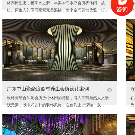
休闲原生态，畅享水之梦，本案华商水疗会所将休闲、放
自
松、原生态的不同元素完美混搭，整个空间灵动优雅，打...
计
广东中山聚豪度假村养生会所设计案例
设计师结合休闲会所放松休闲的特征，引入江南自然人文景
在
观元素，以中式古朴的装饰风格，在色彩上以深咖、灰...
为