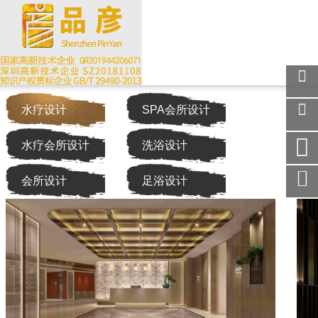
关注
水疗设计
SPA会所设计
微信
在线
水疗会所设计
洗浴设计
客服
手机
会所设计
足浴设计
访问
服务
热线
回到
顶部