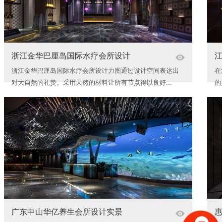
浙江金华巴厘岛国际水疗会所设计
浙江金华巴厘岛国际水疗会所设计力图通过设计空间表达出
在
对大自然的礼赞。采用天然的材料让所有节点得以良好...
的
广东中山华亿养生会所设计实景