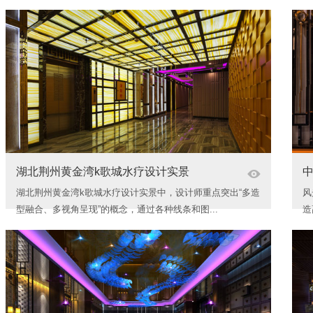
湖北荆州黄金湾k歌城水疗设计实景
湖北荆州黄金湾k歌城水疗设计实景中，设计师重点突出“多造
风
型融合、多视角呈现”的概念，通过各种线条和图...
造