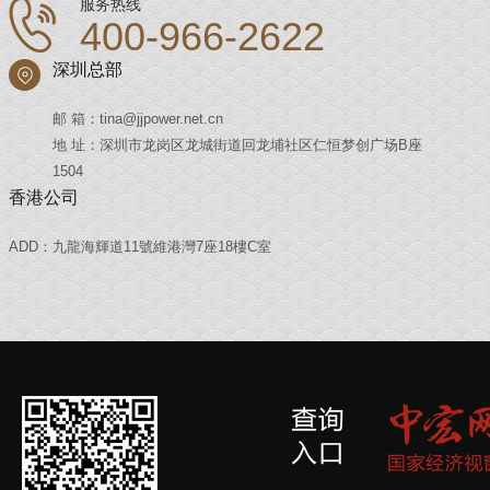
服务热线
400-966-2622
深圳总部
邮 箱：tina@jjpower.net.cn
地 址：深圳市龙岗区龙城街道回龙埔社区仁恒梦创广场B座
1504
香港公司
ADD：九龍海輝道11號維港灣7座18樓C室