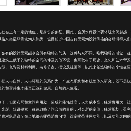
在社会上有一定的地位，是身份的象征。因此，会所水疗设计要体现出优越感，
风格来突显尊贵较为人熟悉，但目前以中国古典元素为设计风格的会所博得人们
，独有的设计元素能令会所有独特的气质，这种与众不同、唯我独尊的感觉，往
用建筑上赋予的独特的空间条件及其他环境，也可取材于历史、文化和艺术背景
造型、色彩及材料利用、装修节点、摆设及挂画等，以此来塑造独特的个性变更
，把人与自然、人与环境的关系作为一个生态系统和有机整体来研究，既不是脱
境的和谐共生才能真正达到健康、自然的人生观。
论了，但因布局和空间利用差，造成的能耗过高，人力成本高，经营费用大，让
、光影、陈设要素，往往忽略了间会所的目的，对会所的定位，经营规划，盈利
消费对象是谁？在当地都有哪些消费习惯，设定哪些使用功能，以及功能之间的