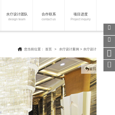
水疗设计团队
合作联系
项目进度
design team
contact us
Project inquiry
关注
微信
您当前位置：
首页
>
水疗设计案例
>
水疗设计
在线
客服
手机
访问
返回
服务
热线
回到
顶部