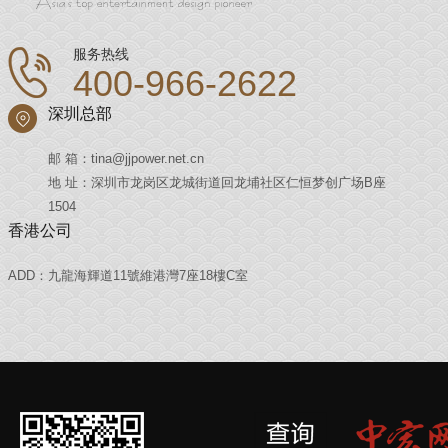
服务热线
400-966-2622
深圳总部
邮 箱：tina@jjpower.net.cn
地 址：深圳市龙岗区龙城街道回龙埔社区仁恒梦创广场B座
1504
香港公司
ADD：九龍海輝道11號維港灣7座18樓C室