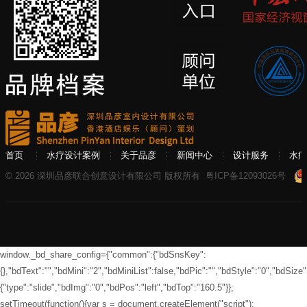
首页
水疗设计案例
关于品彦
新闻中心
设计服务
水疗
© 2026 深圳品彦联合创意设计有限公司 版权所有
粤ICP备12093026号
window._bd_share_config={"common":{"bdSnsKey":
{},"bdText":"","bdMini":"2","bdMiniList":false,"bdPic":"","bdStyle":"0","bdSize":
{"type":"slide","bdImg":"0","bdPos":"left","bdTop":"160.5"}};
setTimeout(function(){var s = document.createElement("script");