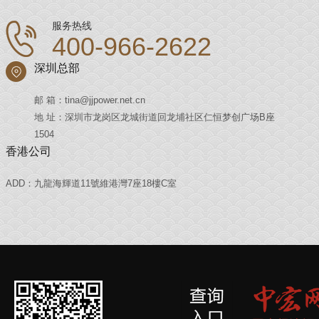
服务热线
400-966-2622
深圳总部
邮 箱：tina@jjpower.net.cn
地 址：深圳市龙岗区龙城街道回龙埔社区仁恒梦创广场B座
1504
香港公司
ADD：九龍海輝道11號維港灣7座18樓C室