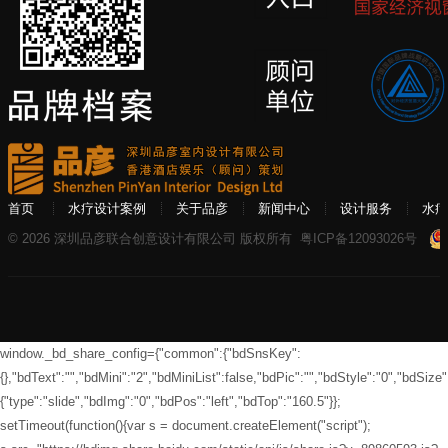
首页
水疗设计案例
关于品彦
新闻中心
设计服务
水疗
© 2026 深圳品彦联合创意设计有限公司 版权所有
粤ICP备12093026号
window._bd_share_config={"common":{"bdSnsKey":
{},"bdText":"","bdMini":"2","bdMiniList":false,"bdPic":"","bdStyle":"0","bdSize":
{"type":"slide","bdImg":"0","bdPos":"left","bdTop":"160.5"}};
setTimeout(function(){var s = document.createElement("script");