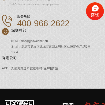
服务热线
400-966-2622
深圳总部
邮 箱：tina@jjpower.net.cn
地 址：深圳市龙岗区龙城街道回龙埔社区仁恒梦创广场B座
1504
香港公司
ADD：九龍海輝道11號維港灣7座18樓C室