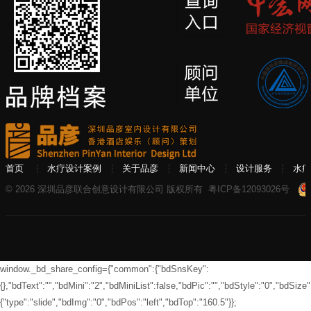
首页
水疗设计案例
关于品彦
新闻中心
设计服务
水疗
© 2026 深圳品彦联合创意设计有限公司 版权所有
粤ICP备12093026号
window._bd_share_config={"common":{"bdSnsKey":
{},"bdText":"","bdMini":"2","bdMiniList":false,"bdPic":"","bdStyle":"0","bdSize":
{"type":"slide","bdImg":"0","bdPos":"left","bdTop":"160.5"}};