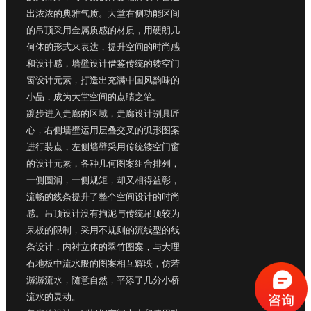
出浓浓的典雅气质。大堂右侧功能区间
的吊顶采用金属质感的材质，用硬朗几
何体的形式来表达，提升空间的时尚感
和设计感，墙壁设计借鉴传统的镂空门
窗设计元素，打造出充满中国风韵味的
小品，成为大堂空间的点睛之笔。
踱步进入走廊的区域，走廊设计别具匠
心，右侧墙壁运用层叠交叉的弧形图案
进行装点，左侧墙壁采用传统镂空门窗
的设计元素，各种几何图案组合排列，
一侧圆润，一侧规矩，却又相得益彰，
流畅的线条提升了整个空间设计的时尚
感。吊顶设计没有拘泥与传统吊顶较为
呆板的限制，采用不规则的流线型的线
条设计，内衬立体的翠竹图案，与大理
石地板中流水般的图案相互辉映，仿若
潺潺流水，随意自然，平添了几分小桥
流水的灵动。