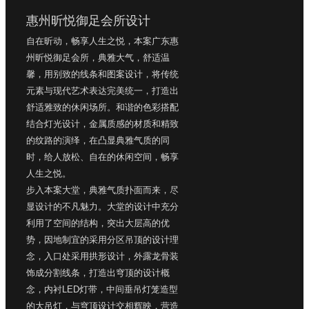
惠州昕悦御足会所设计
自在昕动，畅享人生之悦，本案广东惠
州昕悦御足会所，典雅大气，舒适温
馨，用别致的线条和图案设计，将传统
元素与现代艺术表达完美统一，打造出
舒适雅致的休闲场所。和谐的色彩搭配
结合灯光设计，金属质感的材质和精致
的纹路的演绎，在凸显典雅气质的同
时，给人放松、自在的休闲空间，畅享
人生之悦。
步入本案大堂，典雅气质扑面而来，尽
显设计的不凡魅力。大堂的设计中充分
利用了空间的结构，突出大层高的优
势，因地制宜的采用分区吊顶的设计理
念，入口处采用拱形设计，外露龙骨装
饰成分割线条，打造出穹顶的设计概
念，内衬LED灯带，中间垂吊灯笼造型
的大吊灯，与穹顶设计交相辉映，营造