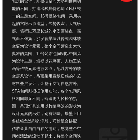
包房的设计，则根据空间大小和使用功
能的不同，打造出独具特色却又风格统
一的主题空间。16号足浴包间，采用拱
起的宫殿吊顶造型，气势恢宏，大气磅
礴。墙壁以万里长城的水墨画装点，霸
气而不张扬，沙发背景墙以传统园林镂
空窗为设计元素，整个空间营造出大气
典雅的氛围。19号足浴包间则以中国风
为设计主题，墙壁以花鸟画、人物工笔
画等传统元素进行装点，配以古朴的镂
空屏风设计，吊顶采用宣纸质感的布艺
材料叠层设计，让整个空间自然古朴。
SPA包间则根据使用功能，各个包间风
格相同却又不同，营造更为轻松的氛
围，吊顶灯具选用以竹编鸟笼的形状为
设计元素的吊灯，别有韵味。墙壁上用
多组银鱼造型的浮雕，巧妙组合搭配，
仿若鱼儿自由自在的游动，感觉整个空
间都活泼的流动了起来，将整个空间映