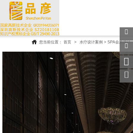
您当前位置：
首页
>
水疗设计案例
>
SPA会所设计
关注
微信
在线
客服
手机
访问
服务
热线
回到
顶部