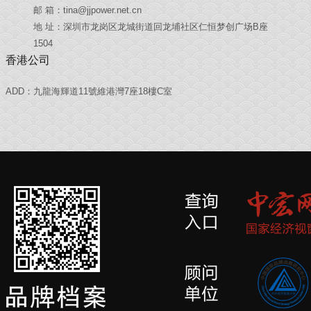
邮 箱：tina@jjpower.net.cn
地 址：深圳市龙岗区龙城街道回龙埔社区仁恒梦创广场B座
1504
香港公司
ADD：九龍海輝道11號維港灣7座18樓C室