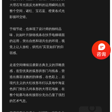
大理石等光面反光材料的运用瞬间点亮
整个空间，诸红、宝石蓝、橙黄各式光
影循环交错。
于细节处，也体现了设计师的独特品
味，比如叶片脉络线条在扶手电梯墙面
的运用，突出自然和谐共生的环境，视
觉上让人放松，烘托出“宾至如归”的归
宿感。
走道空间继续沿袭新古典主义的浮雕质
感，造型优美的弧形拱形门与线条，营
造出雍容淡雅的韵律感，在色彩上，后
现代主义的大红枝形吊灯以及地中海蓝
色拱门契合几何条形的大理石地板，在
整个轮廓与各衔接部分充分凸显了强烈
的艺术气息。