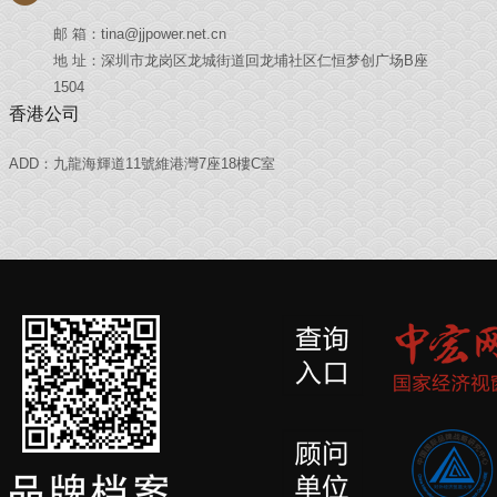
邮 箱：tina@jjpower.net.cn
地 址：深圳市龙岗区龙城街道回龙埔社区仁恒梦创广场B座
1504
香港公司
ADD：九龍海輝道11號維港灣7座18樓C室