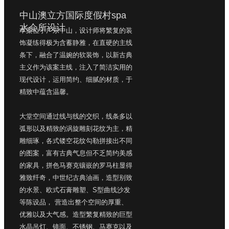
中山澳立方国际度假村spa
水会所设计
本案位于广东中山，设计师将繁复的装
饰凝练得极为含蓄静雅，在直硬的主线
条下，融合了温婉的软装饰，以新古典
主义作为该案主线，注入了简洁实用的
现代设计，运用简约、细腻的材质，于
精致中蕴含温馨。
大堂空间通过线与线的交织，线条多以
弧形以及精致的涡旋雕刻花纹为主，精
雕细琢，各式镂空花纹勾勒拼接出不同
的图案，富有古典气息但不乏简约美感
的家具，拼色马赛克镶嵌的罗马柱显得
雅致纤奇，中世纪古典油画，造型别致
的水景、欧式石膏雕塑、S型曲线沙发
等陈设品， 营造出整个空间的厚重、
优雅以及大气感。造型繁复精致的巨型
水晶吊灯、镜面、不锈钢、马赛克以及