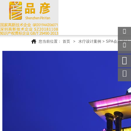
您当前位置：
首页
>
水疗设计案例
>
SPA会所设计
关注
微信
在线
客服
手机
访问
服务
热线
回到
顶部