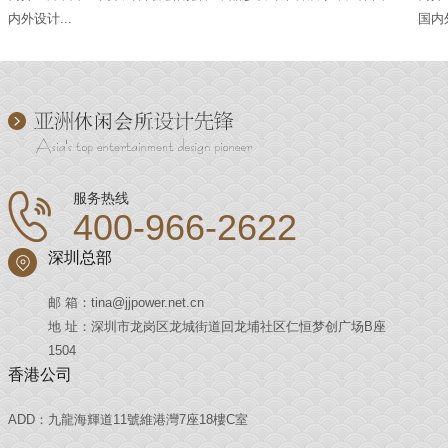
内外设计...
国内外
服务热线
400-966-2622
深圳总部
邮 箱：tina@jjpower.net.cn
地 址：深圳市龙岗区龙城街道回龙埔社区仁恒梦创广场B座
1504
香港公司
ADD：九龍海輝道11號維港灣7座18樓C室