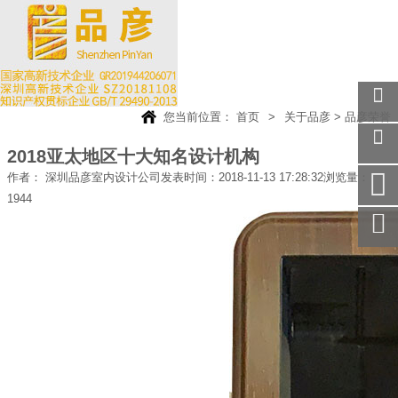
您当前位置：
首页
>
关于品彦
>
品彦荣誉
关注
微信
2018亚太地区十大知名设计机构
在线
作者： 深圳品彦室内设计公司
发表时间：2018-11-13 17:28:32
浏览量：
客服
1944
手机
访问
服务
热线
回到
顶部