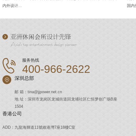
内外设计...
国内外
服务热线
400-966-2622
深圳总部
邮 箱：tina@jjpower.net.cn
地 址：深圳市龙岗区龙城街道回龙埔社区仁恒梦创广场B座
1504
香港公司
ADD：九龍海輝道11號維港灣7座18樓C室