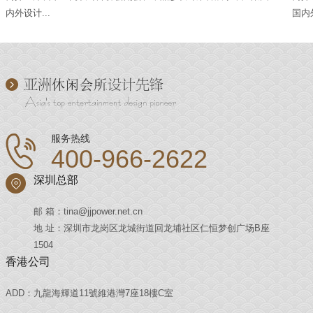
内外设计...
国内外
服务热线
400-966-2622
深圳总部
邮 箱：tina@jjpower.net.cn
地 址：深圳市龙岗区龙城街道回龙埔社区仁恒梦创广场B座
1504
香港公司
ADD：九龍海輝道11號維港灣7座18樓C室