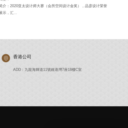
简介：2020亚太设计师大赛（会所空间设计金奖），品彦设计荣誉
展示，汇...
香港公司
ADD：九龍海輝道11號維港灣7座18樓C室