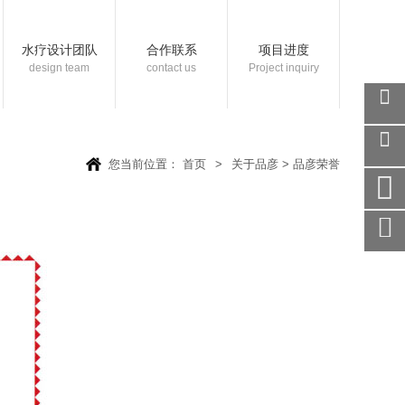
水疗设计团队
合作联系
项目进度
design team
contact us
Project inquiry
关注
微信
您当前位置：
首页
>
关于品彦
>
品彦荣誉
在线
客服
手机
访问
服务
热线
回到
顶部