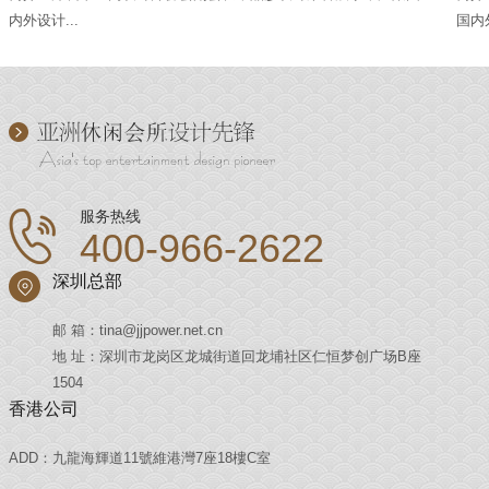
内外设计...
国内外
服务热线
400-966-2622
深圳总部
邮 箱：tina@jjpower.net.cn
地 址：深圳市龙岗区龙城街道回龙埔社区仁恒梦创广场B座
1504
香港公司
ADD：九龍海輝道11號維港灣7座18樓C室