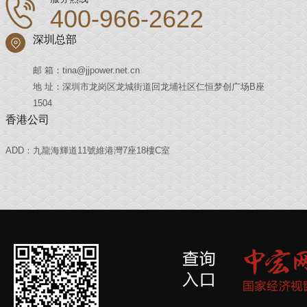
400-966-2622
深圳总部
邮 箱：tina@jjpower.net.cn
地 址：深圳市龙岗区龙城街道回龙埔社区仁恒梦创广场B座
1504
香港公司
ADD：九龍海輝道11號維港灣7座18樓C室