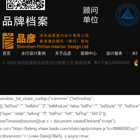
首页
水疗设计案例
关于品彦
新闻中心
设计服务
水疗
© 2026 深圳品彦联合创意设计有限公司 版权所有
粤ICP备12093026号
window._bd_share_config={"common":{"bdSnsKey":
{},"bdText":"","bdMini":"2","bdMiniList":false,"bdPic":"","bdStyle":"0","bdSize":
{"type":"slide","bdImg":"0","bdPos":"left","bdTop":"160.5"}};
setTimeout(function(){var s = document.createElement("script");
s.src="https://bdimg.share.baidu.com/static/api/js/share.js?v=89860593.js?
cdnversion="+~(-new Date()/36e5); s.async=true;