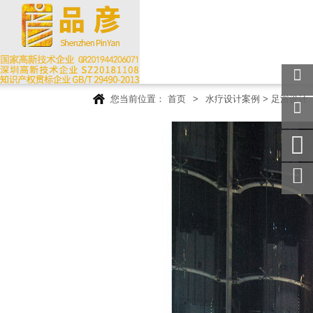
您当前位置：
首页
>
水疗设计案例
>
足浴设计
关注
微信
在线
客服
手机
访问
服务
热线
回到
顶部