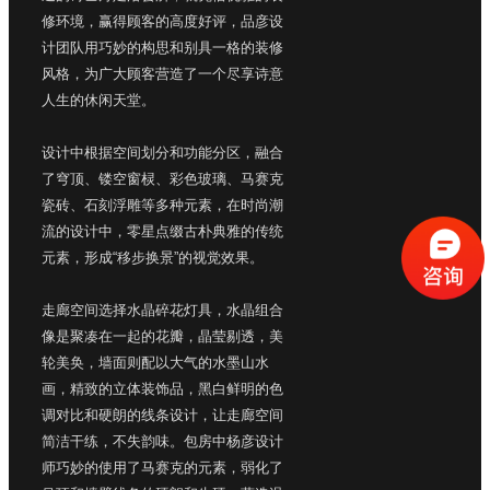
修环境，赢得顾客的高度好评，品彦设
计团队用巧妙的构思和别具一格的装修
风格，为广大顾客营造了一个尽享诗意
人生的休闲天堂。
设计中根据空间划分和功能分区，融合
了穹顶、镂空窗棂、彩色玻璃、马赛克
瓷砖、石刻浮雕等多种元素，在时尚潮
流的设计中，零星点缀古朴典雅的传统
元素，形成“移步换景”的视觉效果。
走廊空间选择水晶碎花灯具，水晶组合
像是聚凑在一起的花瓣，晶莹剔透，美
轮美奂，墙面则配以大气的水墨山水
画，精致的立体装饰品，黑白鲜明的色
调对比和硬朗的线条设计，让走廊空间
简洁干练，不失韵味。包房中杨彦设计
师巧妙的使用了马赛克的元素，弱化了