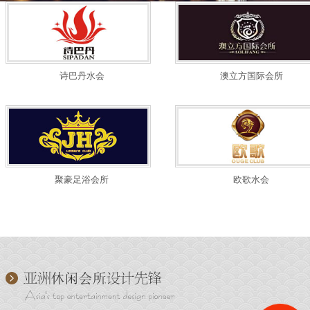
诗巴丹水会
澳立方国际会所
聚豪足浴会所
欧歌水会